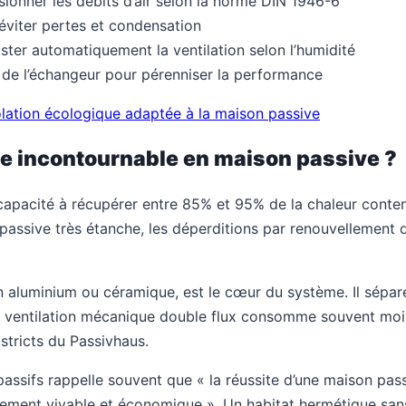
ionner les débits d’air selon la norme DIN 1946-6
éviter pertes et condensation
ter automatiquement la ventilation selon l’humidité
et de l’échangeur pour pérenniser la performance
olation écologique adaptée à la maison passive
le incontournable en maison passive ?
capacité à récupérer entre 85% et 95% de la chaleur contenu
n passive très étanche, les déperditions par renouvellement 
luminium ou céramique, est le cœur du système. Il sépare 
 ventilation mécanique double flux consomme souvent moins
 stricts du Passivhaus.
passifs rappelle souvent que « la réussite d’une maison pass
éellement vivable et économique ». Un habitat hermétique s