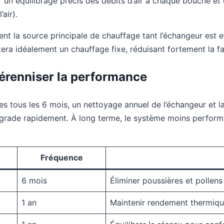
 un équilibrage précis des débits d’air à chaque bouche et 
air).
nt la source principale de chauffage tant l’échangeur est ef
ra idéalement un chauffage fixe, réduisant fortement la fa
érenniser la performance
s tous les 6 mois, un nettoyage annuel de l’échangeur et la 
 dégrade rapidement. À long terme, le système moins perfor
Fréquence
6 mois
Éliminer poussières et pollens
1 an
Maintenir rendement thermiq